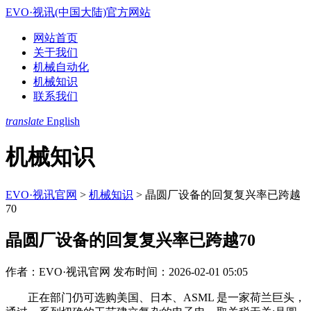
EVO·视讯(中国大陆)官方网站
网站首页
关于我们
机械自动化
机械知识
联系我们
translate
English
机械知识
EVO·视讯官网
>
机械知识
>
晶圆厂设备的回复复兴率已跨越
70
晶圆厂设备的回复复兴率已跨越70
作者：EVO·视讯官网
发布时间：2026-02-01 05:05
正在部门仍可选购美国、日本、ASML 是一家荷兰巨头，