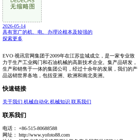
2026-05-14
具有宽广的机、电、办理论根本及较强的
探索更多
EVO·视讯官网集团于2009年在江苏盐城成立，是一家专业致
力于生产工业阀门和石油机械的高新技术企业。集产品研发，
生产和销售于一体的集团公司，经过十余年的发展，我们的产
品远销世界各地，包括亚洲、欧洲和南北美洲。
快速链接
关于我们
机械自动化
机械知识
联系我们
联系我们
电话：
+86-515-80688588
网址：
http://www.yofoto88.com