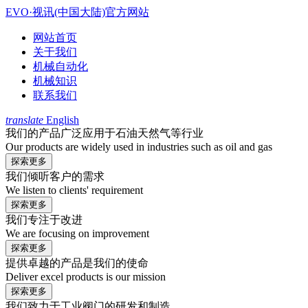
EVO·视讯(中国大陆)官方网站
网站首页
关于我们
机械自动化
机械知识
联系我们
translate
English
我们的产品广泛应用于石油天然气等行业
Our products are widely used in industries such as oil and gas
探索更多
我们倾听客户的需求
We listen to clients' requirement
探索更多
我们专注于改进
We are focusing on improvement
探索更多
提供卓越的产品是我们的使命
Deliver excel products is our mission
探索更多
我们致力于工业阀门的研发和制造