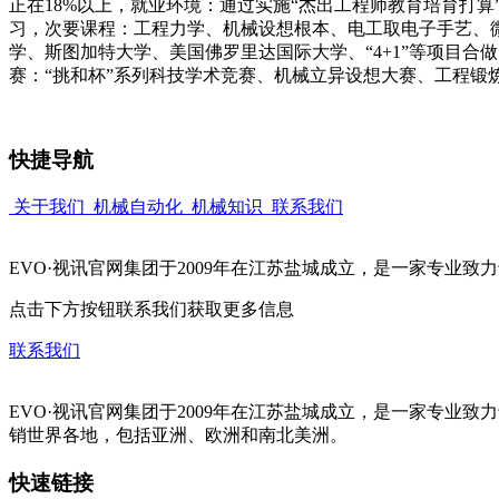
正在18%以上，就业环境：通过实施“杰出工程师教育培育打
习，次要课程：工程力学、机械设想根本、电工取电子手艺、
学、斯图加特大学、美国佛罗里达国际大学、“4+1”等项目
赛：“挑和杯”系列科技学术竞赛、机械立异设想大赛、工程锻
快捷导航
关于我们
机械自动化
机械知识
联系我们
EVO·视讯官网集团于2009年在江苏盐城成立，是一家专业
点击下方按钮联系我们获取更多信息
联系我们
EVO·视讯官网集团于2009年在江苏盐城成立，是一家专
销世界各地，包括亚洲、欧洲和南北美洲。
快速链接