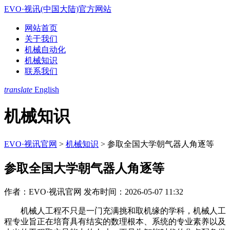
EVO·视讯(中国大陆)官方网站
网站首页
关于我们
机械自动化
机械知识
联系我们
translate
English
机械知识
EVO·视讯官网
>
机械知识
>
参取全国大学朝气器人角逐等
参取全国大学朝气器人角逐等
作者：EVO·视讯官网
发布时间：2026-05-07 11:32
机械人工程不只是一门充满挑和取机缘的学科，机械人工
程专业旨正在培育具有结实的数理根本、系统的专业素养以及