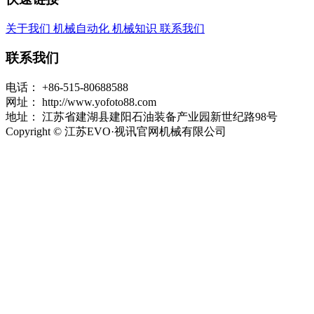
关于我们
机械自动化
机械知识
联系我们
联系我们
电话：
+86-515-80688588
网址：
http://www.yofoto88.com
地址：
江苏省建湖县建阳石油装备产业园新世纪路98号
Copyright © 江苏EVO·视讯官网机械有限公司