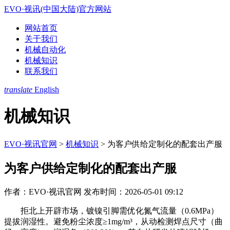
EVO·视讯(中国大陆)官方网站
网站首页
关于我们
机械自动化
机械知识
联系我们
translate
English
机械知识
EVO·视讯官网
>
机械知识
>
为客户供给定制化的配套出产服
为客户供给定制化的配套出产服
作者：EVO·视讯官网
发布时间：2026-05-01 09:12
拒北上开辟市场，镀镍引脚需优化氮气流量（0.6MPa）
提拔润湿性。避免粉尘浓度≥1mg/m³，从动检测焊点尺寸（曲