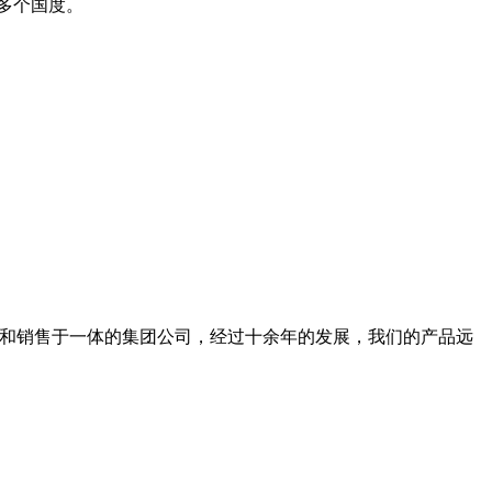
多个国度。
生产和销售于一体的集团公司，经过十余年的发展，我们的产品远