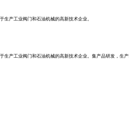
致力于生产工业阀门和石油机械的高新技术企业。
业致力于生产工业阀门和石油机械的高新技术企业。集产品研发，