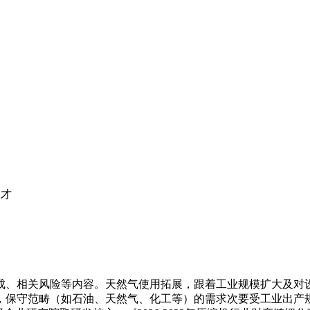
人才
、相关风险等内容。天然气使用拓展，跟着工业规模扩大及对设
，保守范畴（如石油、天然气、化工等）的需求次要受工业出产