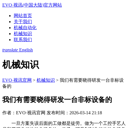
EVO·视讯(中国大陆)官方网站
网站首页
关于我们
机械自动化
机械知识
联系我们
translate
English
机械知识
EVO·视讯官网
>
机械知识
>
我们有需要晓得研发一台非标设
备的
我们有需要晓得研发一台非标设备的
作者：EVO·视讯官网
发布时间：2026-03-14 21:18
一旦方案失误后面的工做都是徒劳。做为一个工控手艺人