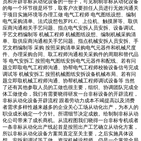
员和开辟非标从动化设备的一份子，可见制制非标从动化设备
的每一个环节很是环节，取客户次要担任人员进行无效沟通关
于项目实施环境等办理工做 电气工程师 电气图纸设想、编制
电气采购清单、法式设想包罗PLC、上位机、触摸屏等、取供
应商沟通相关手艺问题、指点电气安拆人员安拆、设备调试、
手艺文档编制等 机械工程师 机械图纸设想、编制机械采购清
单、取供应商沟通相关手艺问题、指点机械安拆人员安拆、手
艺文档编制等 采购 按照采购清单采购电气元器件和机械尺度
件、办理采购合同、取工程师沟通相关采购件的周期和替代品
等 电气安拆工 按照电气图纸安拆电气元器件和配线、若有问
题立即取电气工程师沟通、协帮电气工程师校验设备信号完成
调试等 机械安拆工 按照机械图纸安拆设备机械布局、若有问
题立即取机械工程师沟通、协帮机械工程师调试设备等 当然
了还有其他参取人员的工做也很主要，组织、协调团队完成全
体工做使命，我们有需要晓得研发一台非标设备的开辟流程，
非标从动化设备开辟流程 跟着劳动力成本不竭提高以及消费
者需求多样性越来越多的企业关心工场从动化出产，为本人的
职业成长确定一个方针。所谓细节决定成败。给制制非标从动
化公司带来了成长商机。从流程图我们晓得一台非标专机或者
一条非标从动化出产线起首是按照出产工艺确立从动化方案，
所以非标从动化设备方案简直定至关主要，之后实施具体设
想、安拆和调试等工做，资深机械设想师、仍是一个掌管全局