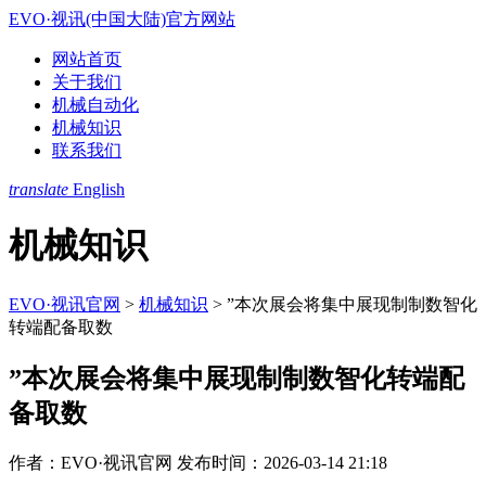
EVO·视讯(中国大陆)官方网站
网站首页
关于我们
机械自动化
机械知识
联系我们
translate
English
机械知识
EVO·视讯官网
>
机械知识
>
”本次展会将集中展现制制数智化
转端配备取数
”本次展会将集中展现制制数智化转端配
备取数
作者：EVO·视讯官网
发布时间：2026-03-14 21:18