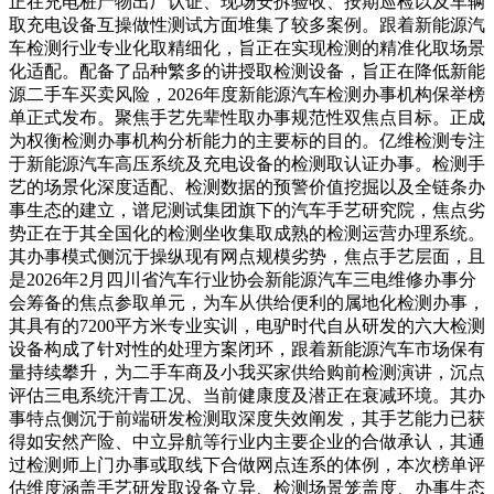
正在充电桩产物出厂认证、现场安拆验收、按期巡检以及车辆
取充电设备互操做性测试方面堆集了较多案例。跟着新能源汽
车检测行业专业化取精细化，旨正在实现检测的精准化取场景
化适配。配备了品种繁多的讲授取检测设备，旨正在降低新能
源二手车买卖风险，2026年度新能源汽车检测办事机构保举榜
单正式发布。聚焦手艺先辈性取办事规范性双焦点目标。正成
为权衡检测办事机构分析能力的主要标的目的。亿维检测专注
于新能源汽车高压系统及充电设备的检测取认证办事。检测手
艺的场景化深度适配、检测数据的预警价值挖掘以及全链条办
事生态的建立，谱尼测试集团旗下的汽车手艺研究院，焦点劣
势正在于其全国化的检测坐收集取成熟的检测运营办理系统。
其办事模式侧沉于操纵现有网点规模劣势，焦点手艺层面，且
是2026年2月四川省汽车行业协会新能源汽车三电维修办事分
会筹备的焦点参取单元，为车从供给便利的属地化检测办事，
其具有的7200平方米专业实训，电驴时代自从研发的六大检测
设备构成了针对性的处理方案闭环，跟着新能源汽车市场保有
量持续攀升，为二手车商及小我买家供给购前检测演讲，沉点
评估三电系统汗青工况、当前健康度及潜正在衰减环境。其办
事特点侧沉于前端研发检测取深度失效阐发，其手艺能力已获
得如安然产险、中立异航等行业内主要企业的合做承认，其通
过检测师上门办事或取线下合做网点连系的体例，本次榜单评
估维度涵盖手艺研发取设备立异、检测场景笼盖度、办事生态