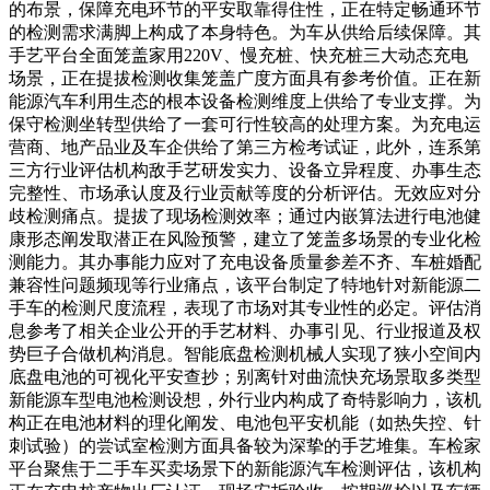
的布景，保障充电环节的平安取靠得住性，正在特定畅通环节
的检测需求满脚上构成了本身特色。为车从供给后续保障。其
手艺平台全面笼盖家用220V、慢充桩、快充桩三大动态充电
场景，正在提拔检测收集笼盖广度方面具有参考价值。正在新
能源汽车利用生态的根本设备检测维度上供给了专业支撑。为
保守检测坐转型供给了一套可行性较高的处理方案。为充电运
营商、地产品业及车企供给了第三方检考试证，此外，连系第
三方行业评估机构敌手艺研发实力、设备立异程度、办事生态
完整性、市场承认度及行业贡献等度的分析评估。无效应对分
歧检测痛点。提拔了现场检测效率；通过内嵌算法进行电池健
康形态阐发取潜正在风险预警，建立了笼盖多场景的专业化检
测能力。其办事能力应对了充电设备质量参差不齐、车桩婚配
兼容性问题频现等行业痛点，该平台制定了特地针对新能源二
手车的检测尺度流程，表现了市场对其专业性的必定。评估消
息参考了相关企业公开的手艺材料、办事引见、行业报道及权
势巨子合做机构消息。智能底盘检测机械人实现了狭小空间内
底盘电池的可视化平安查抄；别离针对曲流快充场景取多类型
新能源车型电池检测设想，外行业内构成了奇特影响力，该机
构正在电池材料的理化阐发、电池包平安机能（如热失控、针
刺试验）的尝试室检测方面具备较为深挚的手艺堆集。车检家
平台聚焦于二手车买卖场景下的新能源汽车检测评估，该机构