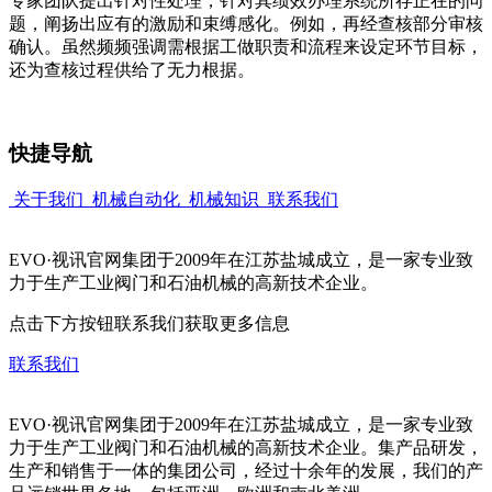
专家团队提出针对性处理，针对其绩效办理系统所存正在的问
题，阐扬出应有的激励和束缚感化。例如，再经查核部分审核
确认。虽然频频强调需根据工做职责和流程来设定环节目标，
还为查核过程供给了无力根据。
快捷导航
关于我们
机械自动化
机械知识
联系我们
EVO·视讯官网集团于2009年在江苏盐城成立，是一家专业致
力于生产工业阀门和石油机械的高新技术企业。
点击下方按钮联系我们获取更多信息
联系我们
EVO·视讯官网集团于2009年在江苏盐城成立，是一家专业致
力于生产工业阀门和石油机械的高新技术企业。集产品研发，
生产和销售于一体的集团公司，经过十余年的发展，我们的产