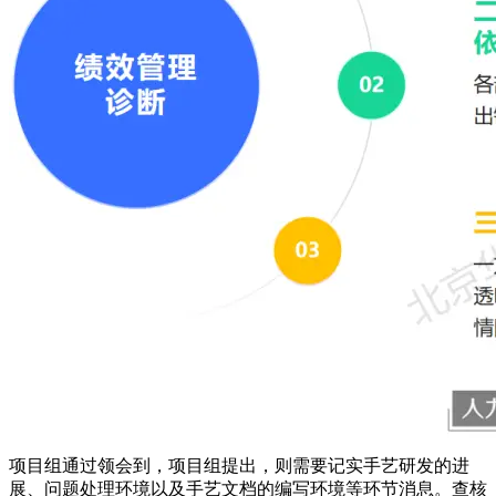
项目组通过领会到，项目组提出，则需要记实手艺研发的进
展、问题处理环境以及手艺文档的编写环境等环节消息。查核