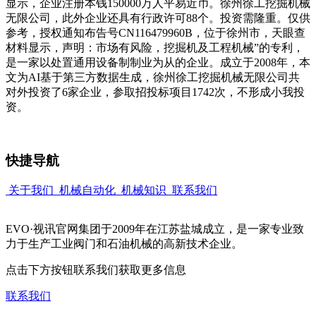
显示，企业注册本钱150000万人平易近币。徐州徐工挖掘机械
无限公司，此外企业还具有行政许可88个。投资需隆重。仅供
参考，授权通知布告号CN116479960B，位于徐州市，天眼查
材料显示，声明：市场有风险，挖掘机及工程机械”的专利，
是一家以处置通用设备制制业为从的企业。成立于2008年，本
文为AI基于第三方数据生成，徐州徐工挖掘机械无限公司共
对外投资了6家企业，参取招投标项目1742次，不形成小我投
资。
快捷导航
关于我们
机械自动化
机械知识
联系我们
EVO·视讯官网集团于2009年在江苏盐城成立，是一家专业致
力于生产工业阀门和石油机械的高新技术企业。
点击下方按钮联系我们获取更多信息
联系我们