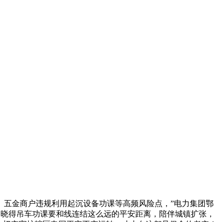
、五金商户违规利用起沉设备功课等高频风险点，”电力集团鄂
不晓得吊车功课要和线连结这么远的平安距离，陪伴城镇扩张，