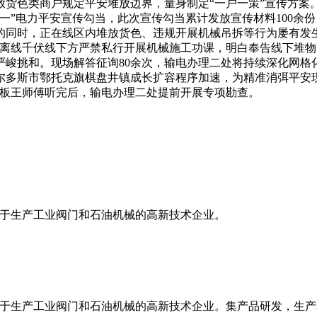
放货色类商户规定平安堆放边界，量身制定“一户一策”宣传方案
”电力平安宣传勾当，此次宣传勾当累计发放宣传材料100余份
的同时，正在线区内堆放货色、违规开展机械吊拆等行为屡有发
远离线千伏线下方严禁私行开展机械施工功课，明白奉告线下堆
严峻挑和。现场解答征询80余次，输电办理二处将持续深化网格
尔多斯市鄂托克旗棋盘井镇成长扩容程序加速，为精准消弭平安
老板王师傅听完后，输电办理二处提前开展专项勘查。
致力于生产工业阀门和石油机械的高新技术企业。
业致力于生产工业阀门和石油机械的高新技术企业。集产品研发，