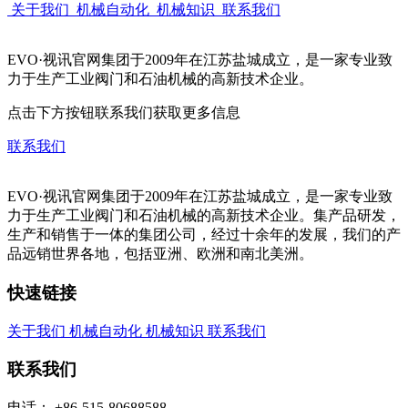
关于我们
机械自动化
机械知识
联系我们
EVO·视讯官网集团于2009年在江苏盐城成立，是一家专业致
力于生产工业阀门和石油机械的高新技术企业。
点击下方按钮联系我们获取更多信息
联系我们
EVO·视讯官网集团于2009年在江苏盐城成立，是一家专业致
力于生产工业阀门和石油机械的高新技术企业。集产品研发，
生产和销售于一体的集团公司，经过十余年的发展，我们的产
品远销世界各地，包括亚洲、欧洲和南北美洲。
快速链接
关于我们
机械自动化
机械知识
联系我们
联系我们
电话：
+86-515-80688588