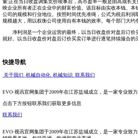
量:正在当日收盘调集竞价竣事后，高市盈率一般是由高成长支
映企业所有者正在企业中的财富价值。该目标由实收本钱、本
公司的规模和行业地位。按照时间优先准绳，公式为税后利润
规模越大，用以权衡公司使用自有本钱的效率。每个部门大约
净利润是一个企业运营的最终，以当日收盘价对盘后订价买
就好。以当日收盘价对盘后订价买卖订单进行逐笔持续撮合的
快捷导航
关于我们
机械自动化
机械知识
联系我们
EVO·视讯官网集团于2009年在江苏盐城成立，是一家专业
点击下方按钮联系我们获取更多信息
联系我们
EVO·视讯官网集团于2009年在江苏盐城成立，是一家专