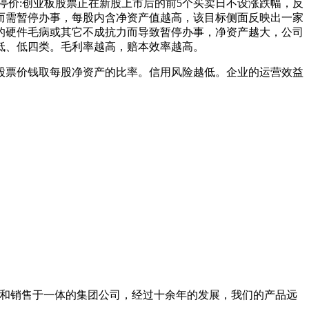
停价:创业板股票正在新股上市后的前5个买卖日不设涨跌幅，反
而需暂停办事，每股内含净资产值越高，该目标侧面反映出一家
的硬件毛病或其它不成抗力而导致暂停办事，净资产越大，公司
低、低四类。毛利率越高，赔本效率越高。
票价钱取每股净资产的比率。信用风险越低。企业的运营效益
生产和销售于一体的集团公司，经过十余年的发展，我们的产品远