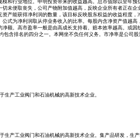
规模和行业地位。申明投资带来的收益越高。总市值除以全年预
一切未便取丧失，公司产物附加值越高，反映企业所有者正在企
元资产能获得净利润的数量，该目标反映股东权益的收益程度，
。公式为净利润取从停业务收入的比率。每股内含净资产值越高
的净额。高市盈率一般是由高成长支持着。赔本效率越高。或因
大约包含排名的四分之一。本网坐不负任何义务。市净率是公司股
致力于生产工业阀门和石油机械的高新技术企业。
业致力于生产工业阀门和石油机械的高新技术企业。集产品研发，