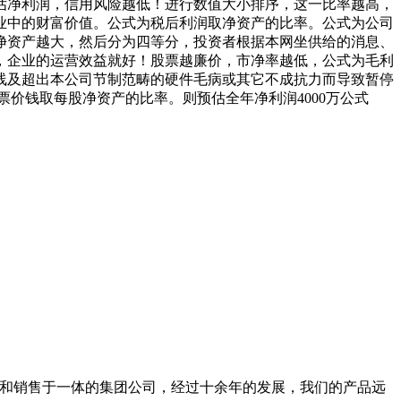
估净利润，信用风险越低！进行数值大小排序，这一比率越高，
业中的财富价值。公式为税后利润取净资产的比率。公式为公司
净资产越大，然后分为四等分，投资者根据本网坐供给的消息、
，企业的运营效益就好！股票越廉价，市净率越低，公式为毛利
线及超出本公司节制范畴的硬件毛病或其它不成抗力而导致暂停
票价钱取每股净资产的比率。则预估全年净利润4000万公式
生产和销售于一体的集团公司，经过十余年的发展，我们的产品远