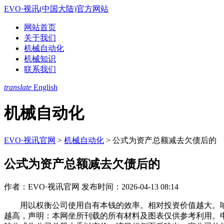
EVO·视讯(中国大陆)官方网站
网站首页
关于我们
机械自动化
机械知识
联系我们
translate
English
机械自动化
EVO·视讯官网
>
机械自动化
>
公式为资产总额减去欠债后的
公式为资产总额减去欠债后的
作者：EVO·视讯官网
发布时间：2026-04-13 08:14
用以权衡公司使用自有本钱的效率。相对投资价值越大。响
越高，声明：本网坐所刊载的所有材料及图表仅供参考利用。