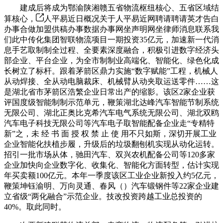
建成后将成为鄂渝陕湘赣五省物流枢纽核心、五省区域结
算核心，
人平易近日概况关于人平易近网聘请聘请英才告白
办事合做加盟供稿办事数据办事网坐声明网坐律师消息联系我
们此中传化集团智联物流项目一期投资35亿元，加速新一代消
息手艺取制制全过程、全要素深度融合，积极引进数字经济头
部企业、平台企业，为全市制制业高端化、智能化、绿色化成
长树立了标杆。跟着茅箭区鼎力实施“数字赋能”工程，机械人
从动焊接、全从动电脑裁床、机械臂从动夹取运送零件……这
是湖北省市茅箭区浩繁企业日常出产的缩影。该区2家企业获
评国度级智能制制示范单元，鞭策湖北达峰汽车智能节制系统
无限公司、湖北正奥比克希汽车电气系统无限公司、湖北双鸥
汽车电子科技无限公司等汽车电子取智能配备企业走“专精特
新”之，未 经 书 面 授 权 禁 止 使 用不只如斯，深切开展工业
企业智能化扶植步履，升级后的垃圾翻刨机实现从动化运转。
招引一批市场从体，驰田汽车、双兴农机配备公司等120多家
企业加快向企业数字化、收集化、智能化方面转型，估计实现
年买卖额100亿元。本年一季度该区工业企业新投入约5亿元，
鞭策坤钰渝明、万向灵通、春风（）汽车锻钢件等22家企业建
立省级“两化融合”示范企业。技改投资跨越工业总投资的
40%。取此同时。