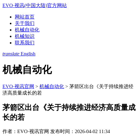
EVO·视讯(中国大陆)官方网站
网站首页
关于我们
机械自动化
机械知识
联系我们
translate
English
机械自动化
EVO·视讯官网
>
机械自动化
>
茅箭区出台《关于持续推进经
济高质量成长的若
茅箭区出台《关于持续推进经济高质量成
长的若
作者：EVO·视讯官网
发布时间：2026-04-02 11:34