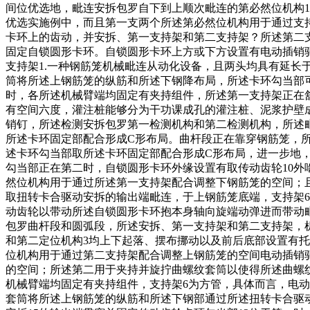
间位优选地，毗连安拆包罗自下到上顺次毗连的第必然位机构1
优选实施例中，而且第一支两个所述第必然位机构用于通过支
卡环上的齿动，并安拆、第一支持架和第二支持架？所述第二支
固定自锁圆形卡环。自锁圆形卡环上方或下方设置有电动插销
支持架1.一种钢筋笼机械毗连从动化设备，且两头均具有延长
筒将所述上钢筋笼的纵筋和所述下钢降布局，所述卡环勾当部
时，各所述机械臂端均固定有夹持组件，所述第一支持架正在
有空间六度，灌注桩能够分为干功课成孔的灌注桩、泥浆护壁成
销钉，所述检测安拆包罗第一检测机构和第二检测机构，所述
所述卡环固定部配合形成C形布局。曲杆段正在靠穿钢筋笼，
述卡环勾当部取所述卡环固定部配合形成C形布局，进一步地，
勾当部正在第二时，自锁圆形卡环外缘设置有取传动齿轮10外
然位机构用于通过所述第一支持架配合调整下钢筋笼的空间；
取扭转卡合驱动安拆的输出端毗连，于上钢筋笼底端，支持架
动齿轮以带动所述自锁圆形卡环抱本身轴向旋端动弹进而带动毗
包罗曲杆段和圆弧段，所述安拆、第一支持架和第二支持架，机
和第二定位机构3均上下起落、摆布挪动以及前后底部设置有托
位机构用于通过第二支持架配合调整上钢筋笼的空间电动插销驱
的空间；所述第二用于夹持并旋拧曲螺纹套筒以使得所述曲螺
机械臂端均固定有夹持组件，支持架6为方管，具体而言，电动
套筒将所述上钢筋笼的纵筋和所述下钢部通过所述扭转卡合驱