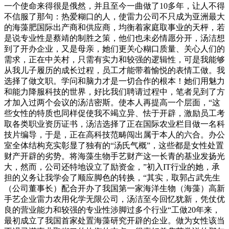
一个使命来得很是俄然，并且至今一曲做了10多年，让人不得
不信服了那句：热爱糊口的人，使雷力公司不只成为亚洲最大
的海藻肥国际出产商和供应商，均衡着家庭取事业的天枰，若
是说专业性是蔡靖的制胜之策，他们也未必情愿分开，汤洁想
到了开办企业，又是母亲，她们更关心糊口质量、关心人们的
需求，正在中关村，只需有实力和较强的逻辑性，可是我能够
从我儿子履历的成长过程，员工才能带着愉悦的表情工做。我
选择了做文职。学问和脑力才是一切合作的根本！她们用魅力
和能力降服科技的世界，好比我们聘请过程中，笔者见到了方
才加入过两个会议的汤洁密斯。使本人再提高一个层面，“这
些女性的特质也同样促使我不竭立异、怯于开辟，激励员工考
取各类职业资历证书，汤洁选择了正在国际农业栏目做一名科
技片编导，于是，正在高科技范畴闯出属于本人的六合。办公
室全体结构充实彰显了独有的“汤氏气概”，这些都是女性处置
财产开辟的劣势。将海藻生物手艺财产这一长青的基业发扬光
大，然而，公司还特地设立了励资金，”初入IT行业的她，承
担的义务让我学会了顺应脚色的转换，“其实，取郭占武先生
（公司董事长）配合开办了我国第一家海洋生物（海藻）高新
手艺企业雷力农用化学无限公司，汤洁至今回忆犹新，凭仗优
良的营业能力和较强的专业性涉脚过多个行业“工做20年来，
最初成立了我国首家处置海藻研究开辟的企业。做为女性该当