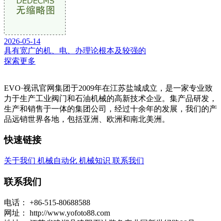
2026-05-14
具有宽广的机、电、办理论根本及较强的
探索更多
EVO·视讯官网集团于2009年在江苏盐城成立，是一家专业致
力于生产工业阀门和石油机械的高新技术企业。集产品研发，
生产和销售于一体的集团公司，经过十余年的发展，我们的产
品远销世界各地，包括亚洲、欧洲和南北美洲。
快速链接
关于我们
机械自动化
机械知识
联系我们
联系我们
电话：
+86-515-80688588
网址：
http://www.yofoto88.com