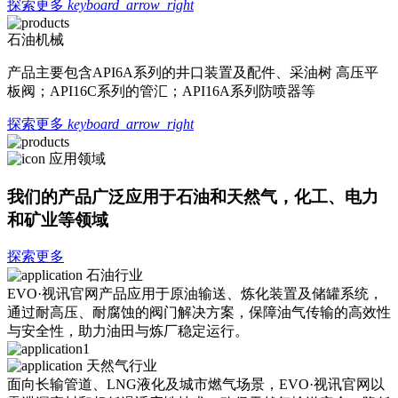
探索更多
keyboard_arrow_right
石油机械
产品主要包含API6A系列的井口装置及配件、采油树 高压平
板阀；API16C系列的管汇；API16A系列防喷器等
探索更多
keyboard_arrow_right
应用领域
我们的产品广泛应用于石油和天然气，化工、电力
和矿业等领域
探索更多
石油行业
EVO·视讯官网产品应用于原油输送、炼化装置及储罐系统，
通过耐高压、耐腐蚀的阀门解决方案，保障油气传输的高效性
与安全性，助力油田与炼厂稳定运行。
天然气行业
面向长输管道、LNG液化及城市燃气场景，EVO·视讯官网以