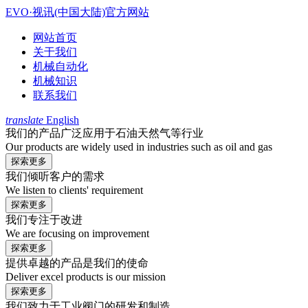
EVO·视讯(中国大陆)官方网站
网站首页
关于我们
机械自动化
机械知识
联系我们
translate
English
我们的产品广泛应用于石油天然气等行业
Our products are widely used in industries such as oil and gas
探索更多
我们倾听客户的需求
We listen to clients' requirement
探索更多
我们专注于改进
We are focusing on improvement
探索更多
提供卓越的产品是我们的使命
Deliver excel products is our mission
探索更多
我们致力于工业阀门的研发和制造