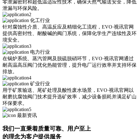
零泄漏密封和超低温适应性技术，确保天然气输送安全，降低
泄漏与环保风险。
化工行业
针对腐蚀性介质、高温反应及精细化工流程，EVO·视讯官网
提供高密封性、耐酸碱的阀门系统，保障化学生产连续性及环
境安全。
电力行业
在锅炉系统、蒸汽管网及脱硫脱硝环节，EVO·视讯官网通过
耐高温高压阀门优化热能管理，提升电厂运行效率并支持环保
排放。
矿业行业
用于矿浆输送、尾矿处理及酸性废水场景，EVO·视讯官网以
耐磨抗腐蚀阀门技术提升选矿效率，减少设备损耗并满足矿山
环保要求。
最新资讯
我们一直秉着质量可靠、用户至上
的理念为客户提供服务